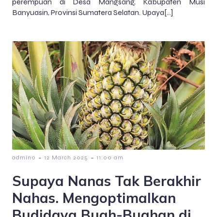
perempuan di Desa Mangsang, Kabupaten Musi
Banyuasin, Provinsi Sumatera Selatan. Upaya[…]
-
-
admin0
12 March 2025
11:00 am
Supaya Nanas Tak Berakhir
Nahas. Mengoptimalkan
Budidaya Buah-Buahan di