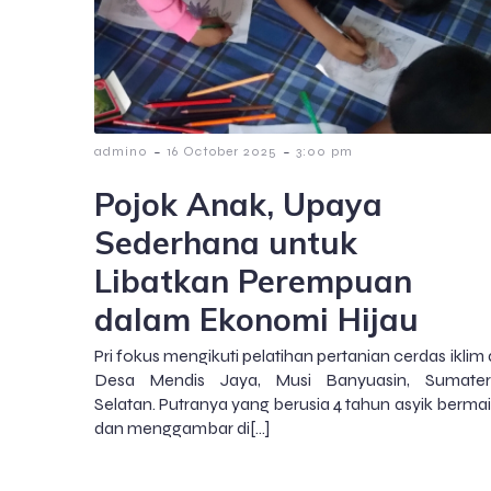
-
-
admin0
16 October 2025
3:00 pm
Pojok Anak, Upaya
Sederhana untuk
Libatkan Perempuan
dalam Ekonomi Hijau
Pri fokus mengikuti pelatihan pertanian cerdas iklim 
Desa Mendis Jaya, Musi Banyuasin, Sumater
Selatan. Putranya yang berusia 4 tahun asyik berma
dan menggambar di[…]