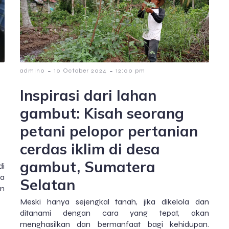
-
-
admin0
10 October 2024
12:00 pm
Inspirasi dari lahan
gambut: Kisah seorang
petani pelopor pertanian
cerdas iklim di desa
gambut, Sumatera
di
a
Selatan
in
Meski hanya sejengkal tanah, jika dikelola dan
ditanami dengan cara yang tepat, akan
menghasilkan dan bermanfaat bagi kehidupan.