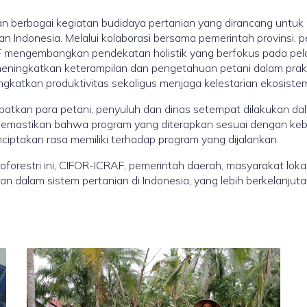
 berbagai kegiatan budidaya pertanian yang dirancang untuk
n Indonesia. Melalui kolaborasi bersama pemerintah provinsi, p
F mengembangkan pendekatan holistik yang berfokus pada pela
uk meningkatkan keterampilan dan pengetahuan petani dalam pra
katkan produktivitas sekaligus menjaga kelestarian ekosistem 
batkan para petani, penyuluh dan dinas setempat dilakukan dal
k memastikan bahwa program yang diterapkan sesuai dengan kebu
iptakan rasa memiliki terhadap program yang dijalankan.
orestri ini, CIFOR-ICRAF, pemerintah daerah, masyarakat lokal
n dalam sistem pertanian di Indonesia, yang lebih berkelanjut