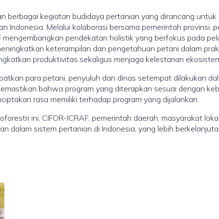
 berbagai kegiatan budidaya pertanian yang dirancang untuk
n Indonesia. Melalui kolaborasi bersama pemerintah provinsi, p
F mengembangkan pendekatan holistik yang berfokus pada pela
uk meningkatkan keterampilan dan pengetahuan petani dalam pra
katkan produktivitas sekaligus menjaga kelestarian ekosistem 
batkan para petani, penyuluh dan dinas setempat dilakukan dal
k memastikan bahwa program yang diterapkan sesuai dengan kebu
iptakan rasa memiliki terhadap program yang dijalankan.
orestri ini, CIFOR-ICRAF, pemerintah daerah, masyarakat lokal
n dalam sistem pertanian di Indonesia, yang lebih berkelanjut