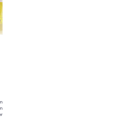
an
un
r