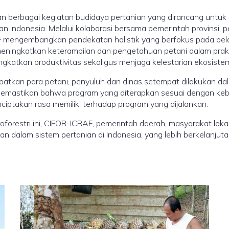
 berbagai kegiatan budidaya pertanian yang dirancang untuk
n Indonesia. Melalui kolaborasi bersama pemerintah provinsi, p
F mengembangkan pendekatan holistik yang berfokus pada pela
uk meningkatkan keterampilan dan pengetahuan petani dalam pra
katkan produktivitas sekaligus menjaga kelestarian ekosistem 
batkan para petani, penyuluh dan dinas setempat dilakukan dal
k memastikan bahwa program yang diterapkan sesuai dengan kebu
iptakan rasa memiliki terhadap program yang dijalankan.
orestri ini, CIFOR-ICRAF, pemerintah daerah, masyarakat lokal
n dalam sistem pertanian di Indonesia, yang lebih berkelanjut