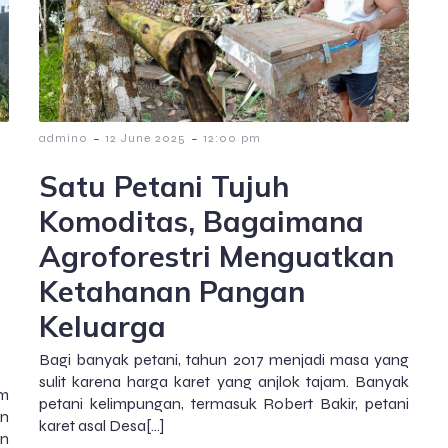
-
-
admin0
12 June 2025
12:00 pm
Satu Petani Tujuh
Komoditas, Bagaimana
Agroforestri Menguatkan
Ketahanan Pangan
Keluarga
Bagi banyak petani, tahun 2017 menjadi masa yang
sulit karena harga karet yang anjlok tajam. Banyak
am
petani kelimpungan, termasuk Robert Bakir, petani
an
karet asal Desa[…]
an