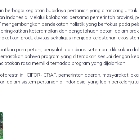
 berbagai kegiatan budidaya pertanian yang dirancang untuk
n Indonesia. Melalui kolaborasi bersama pemerintah provinsi, p
F mengembangkan pendekatan holistik yang berfokus pada pela
uk meningkatkan keterampilan dan pengetahuan petani dalam pra
katkan produktivitas sekaligus menjaga kelestarian ekosistem 
batkan para petani, penyuluh dan dinas setempat dilakukan dal
k memastikan bahwa program yang diterapkan sesuai dengan kebu
iptakan rasa memiliki terhadap program yang dijalankan.
orestri ini, CIFOR-ICRAF, pemerintah daerah, masyarakat lokal
n dalam sistem pertanian di Indonesia, yang lebih berkelanjut