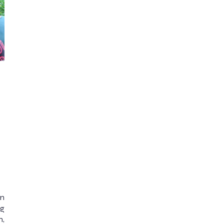
n
ng
n,