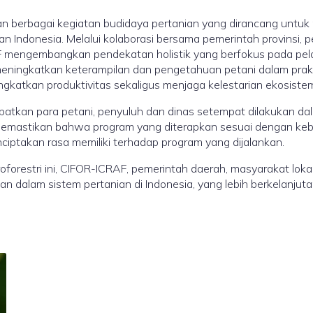
 berbagai kegiatan budidaya pertanian yang dirancang untuk
n Indonesia. Melalui kolaborasi bersama pemerintah provinsi, p
F mengembangkan pendekatan holistik yang berfokus pada pela
uk meningkatkan keterampilan dan pengetahuan petani dalam pra
katkan produktivitas sekaligus menjaga kelestarian ekosistem 
batkan para petani, penyuluh dan dinas setempat dilakukan dal
k memastikan bahwa program yang diterapkan sesuai dengan kebu
iptakan rasa memiliki terhadap program yang dijalankan.
orestri ini, CIFOR-ICRAF, pemerintah daerah, masyarakat lokal
n dalam sistem pertanian di Indonesia, yang lebih berkelanjut