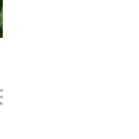
au
ki
ah