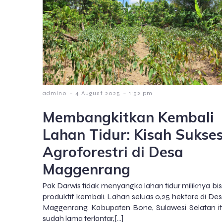
-
-
admin0
4 August 2025
1:52 pm
Membangkitkan Kembali
Lahan Tidur: Kisah Sukse
Agroforestri di Desa
Maggenrang
Pak Darwis tidak menyangka lahan tidur miliknya bi
produktif kembali. Lahan seluas 0,25 hektare di De
Maggenrang, Kabupaten Bone, Sulawesi Selatan i
sudah lama terlantar,[…]