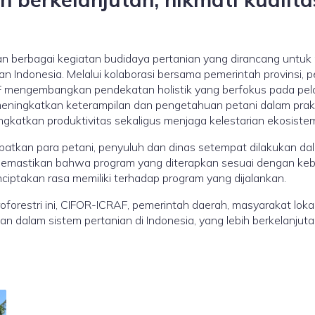
 berbagai kegiatan budidaya pertanian yang dirancang untuk
n Indonesia. Melalui kolaborasi bersama pemerintah provinsi, p
F mengembangkan pendekatan holistik yang berfokus pada pela
uk meningkatkan keterampilan dan pengetahuan petani dalam pra
katkan produktivitas sekaligus menjaga kelestarian ekosistem 
batkan para petani, penyuluh dan dinas setempat dilakukan dal
k memastikan bahwa program yang diterapkan sesuai dengan kebu
iptakan rasa memiliki terhadap program yang dijalankan.
orestri ini, CIFOR-ICRAF, pemerintah daerah, masyarakat lokal
n dalam sistem pertanian di Indonesia, yang lebih berkelanjut