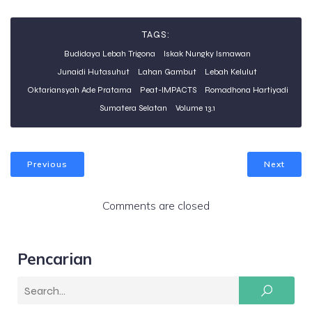
Petani
TAGS:
Budidaya Lebah Trigona
Iskak Nungky Ismawan
Junaidi Hutasuhut
Lahan Gambut
Lebah Kelulut
Oktariansyah Ade Pratama
Peat-IMPACTS
Romadhona Hartiyadi
Sumatera Selatan
Volume 13.1
Previous
Next
Comments are closed
Pencarian