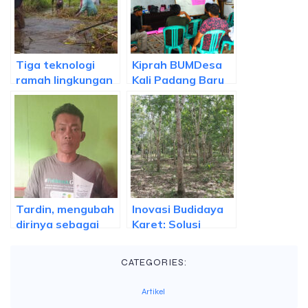
Tiga teknologi
Kiprah BUMDesa
ramah lingkungan
Kali Padang Baru
untuk pengelolaan
dalam
lahan gambut
pengembangan
potensi dan
ekonomi desa
Tardin, mengubah
Inovasi Budidaya
dirinya sebagai
Karet: Solusi
pelindung hutan
Keberlanjutan
untuk
CATEGORIES:
Meningkatkan
Produktivitas dan
Artikel
Pendapatan