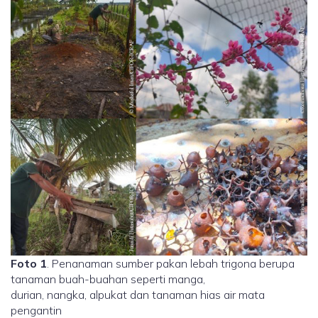
Foto 1
. Penanaman sumber pakan lebah trigona berupa
tanaman buah-buahan seperti manga,
durian, nangka, alpukat dan tanaman hias air mata
pengantin