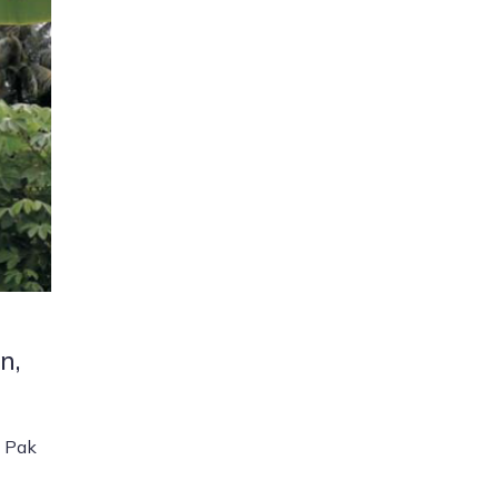
n,
p Pak