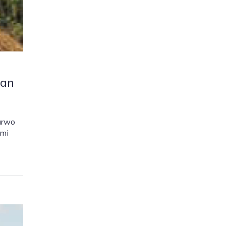
gan
urwo
ami