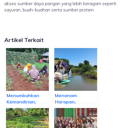
akses sumber daya pangan yang lebih beragam seperti
sayuran, buah-buahan serta sumber protein.
Artikel Terkait
Menumbuhkan
Menanam
Kemandirian,
Harapan,
Rumah Benih
Memanen
Sayur Berbasis
Ketahanan:
Komunitas untuk
Diversifikasi Hasil
Mendukung
Tambak Melalui