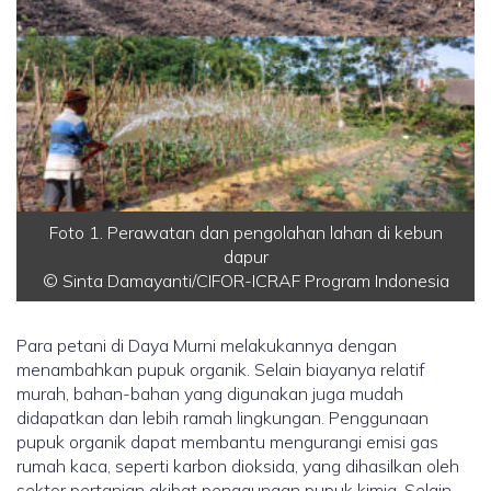
Foto 1. Perawatan dan pengolahan lahan di kebun
dapur
© Sinta Damayanti/CIFOR-ICRAF Program Indonesia
Para petani di Daya Murni melakukannya dengan
menambahkan pupuk organik. Selain biayanya relatif
murah, bahan-bahan yang digunakan juga mudah
didapatkan dan lebih ramah lingkungan. Penggunaan
pupuk organik dapat membantu mengurangi emisi gas
rumah kaca, seperti karbon dioksida, yang dihasilkan oleh
sektor pertanian akibat penggunaan pupuk kimia. Selain