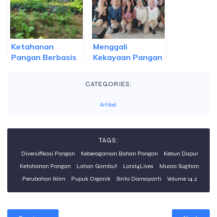
Pemenuhan
Wanamina
Kebutuhan Gizi
Keluarga
Ketahanan
Menggali
Pangan Berbasis
Kekayaan Pangan
Pengetahuan
Lokal Indonesia
CATEGORIES:
Artikel
TAGS:
Diversifikasi Pangan
Keberagaman Bahan Pangan
Kebun Dapur
Ketahanan Pangan
Lahan Gambut
Land4Lives
Muara Sugihan
Perubahan Iklim
Pupuk Organik
Sinta Damayanti
Volume 14.2