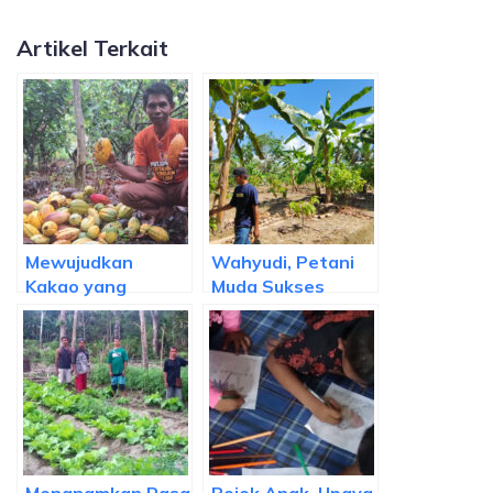
Artikel Terkait
Mewujudkan
Wahyudi, Petani
Kakao yang
Muda Sukses
Berkelanjutan
dengan
Melalui
Agroforestri
Perencanaan
Kakao
Pertumbuhan
Ekonomi Hijau
Sulawesi Selatan