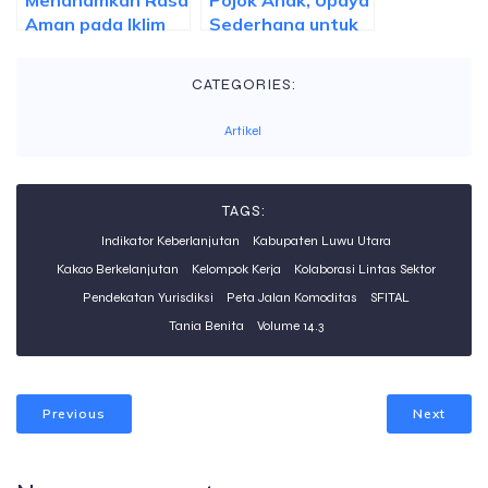
Menanamkan Rasa
Pojok Anak, Upaya
Aman pada Iklim
Sederhana untuk
yang Menantang,
Libatkan
Pertumbuhan
Perempuan dalam
CATEGORIES:
Ekonomi Hijau
Ekonomi Hijau
untuk Kebun Dapur
Artikel
Berkelanjutan
TAGS:
Indikator Keberlanjutan
Kabupaten Luwu Utara
Kakao Berkelanjutan
Kelompok Kerja
Kolaborasi Lintas Sektor
Pendekatan Yurisdiksi
Peta Jalan Komoditas
SFITAL
Tania Benita
Volume 14.3
Previous
Next