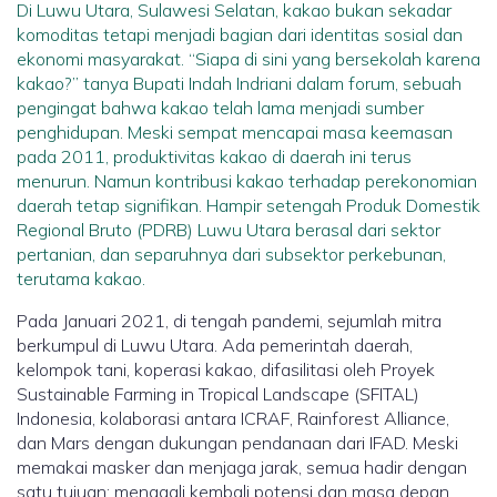
Di Luwu Utara, Sulawesi Selatan, kakao bukan sekadar
komoditas tetapi menjadi bagian dari identitas sosial dan
ekonomi masyarakat. “Siapa di sini yang bersekolah karena
kakao?” tanya Bupati Indah Indriani dalam forum, sebuah
pengingat bahwa kakao telah lama menjadi sumber
penghidupan. Meski sempat mencapai masa keemasan
pada 2011, produktivitas kakao di daerah ini terus
menurun. Namun kontribusi kakao terhadap perekonomian
daerah tetap signifikan. Hampir setengah Produk Domestik
Regional Bruto (PDRB) Luwu Utara berasal dari sektor
pertanian, dan separuhnya dari subsektor perkebunan,
terutama kakao.
Pada Januari 2021, di tengah pandemi, sejumlah mitra
berkumpul di Luwu Utara. Ada pemerintah daerah,
kelompok tani, koperasi kakao, difasilitasi oleh Proyek
Sustainable Farming in Tropical Landscape (SFITAL)
Indonesia, kolaborasi antara ICRAF, Rainforest Alliance,
dan Mars dengan dukungan pendanaan dari IFAD. Meski
memakai masker dan menjaga jarak, semua hadir dengan
satu tujuan: menggali kembali potensi dan masa depan